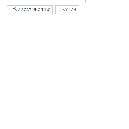
#TẦM SOÁT UNG THƯ
#LÂY LAN
NATIONAL INSTITUTE FOR CANCER
CONTROL
Home page
About us