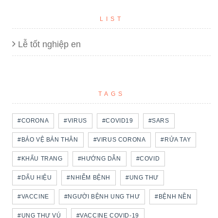
LIST
Lễ tốt nghiệp en
TAGS
#CORONA
#VIRUS
#COVID19
#SARS
#BẢO VỆ BẢN THÂN
#VIRUS CORONA
#RỬA TAY
#KHẨU TRANG
#HƯỚNG DẪN
#COVID
#DẤU HIỆU
#NHIỄM BỆNH
#UNG THƯ
#VACCINE
#NGƯỜI BỆNH UNG THƯ
#BỆNH NỀN
#UNG THƯ VÚ
#VACCINE COVID-19