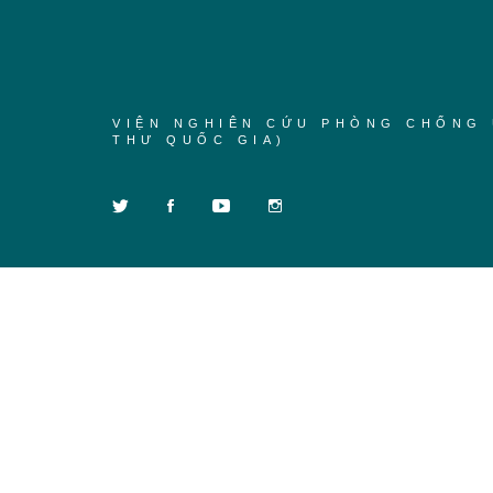
VIỆN NGHIÊN CỨU PHÒNG CHỐNG 
THƯ QUỐC GIA)