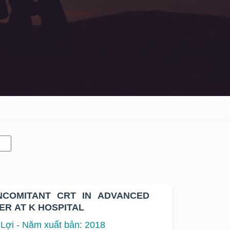
NCOMITANT CRT IN ADVANCED
R AT K HOSPITAL
Lợi - Năm xuất bản: 2018