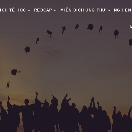
ỊCH TỄ HỌC
REDCAP
MIỄN DỊCH UNG THƯ
NGHIÊN