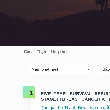
Gan
Thận
Ung thư
FIVE YEAR- SURVIVAL RESULTS OF IN
STAGE III BREAST CANCER AT 
Tác giả: Lê Thanh Đức - Năm xuất