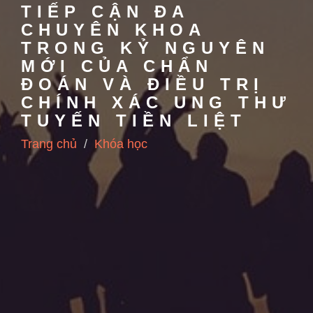
TIẾP CẬN ĐA
CHUYÊN KHOA
TRONG KỶ NGUYÊN
MỚI CỦA CHẨN
ĐOÁN VÀ ĐIỀU TRỊ
CHÍNH XÁC UNG THƯ
TUYẾN TIỀN LIỆT
Trang chủ
Khóa học