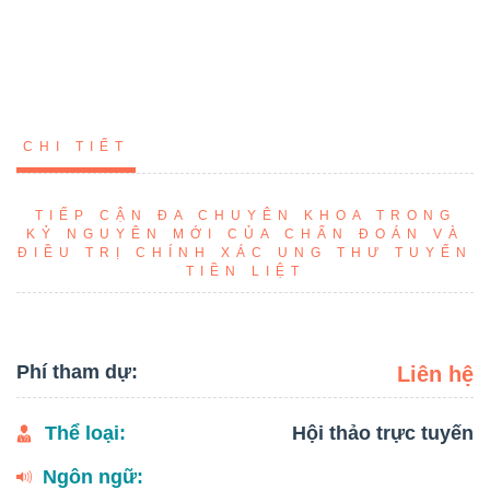
CHI TIẾT
TIẾP CẬN ĐA CHUYÊN KHOA TRONG
KỶ NGUYÊN MỚI CỦA CHẨN ĐOÁN VÀ
ĐIỀU TRỊ CHÍNH XÁC UNG THƯ TUYẾN
TIỀN LIỆT
Phí tham dự:
Liên hệ
Thể loại:
Hội thảo trực tuyến
Ngôn ngữ: