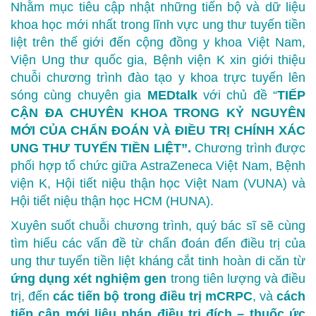
Nhằm mục tiêu cập nhật những tiến bộ và dữ liệu
khoa học mới nhất trong lĩnh vực ung thư tuyến tiền
liệt trên thế giới đến cộng đồng y khoa Việt Nam,
Viện Ung thư quốc gia, Bệnh viện K xin giới thiệu
chuỗi chương trình đào tạo y khoa trực tuyến lên
sóng cùng chuyên gia
MEDtalk
với chủ đề “
TIẾP
CẬN ĐA CHUYÊN KHOA TRONG KỶ NGUYÊN
MỚI CỦA CHẨN ĐOÁN VÀ ĐIỀU TRỊ CHÍNH XÁC
UNG THƯ TUYẾN TIỀN LIỆT”.
Chương trình được
phối hợp tổ chức giữa AstraZeneca Việt Nam, Bệnh
viện K, Hội tiết niệu thận học Việt Nam (VUNA) và
Hội tiết niệu thận học HCM (HUNA).
Xuyên suốt chuỗi chương trình, quý bác sĩ sẽ cùng
tìm hiểu các vấn đề từ chẩn đoán đến điều trị của
ung thư tuyến tiền liệt kháng cắt tinh hoàn di căn từ
ứng dụng xét nghiệm gen
trong tiên lượng và điều
trị, đến
các tiến bộ trong điều trị mCRPC
, và
cách
tiếp cận mới liệu pháp điều trị đích – thuốc ức