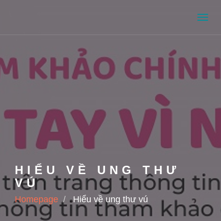
Men
HIỂU VỀ UNG THƯ
VÚ
Homepage
Hiểu về ung thư vú