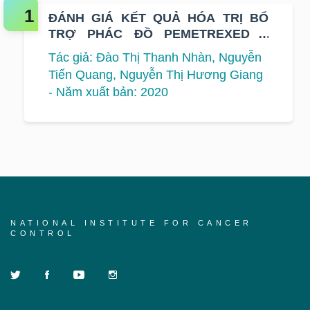
ĐÁNH GIÁ KẾT QUẢ HÓA TRỊ BỔ
TRỢ PHÁC ĐỒ PEMETREXED –
CISPLATIN TRÊN BỆNH NHÂN UNG
Tác giả: Đào Thị Thanh Nhàn, Nguyễn
THƯ PHỔI KHÔNG TẾ BÀO NHỎ
Tiến Quang, Nguyễn Thị Hương Giang
GIAI ĐOẠN IB-IIIA
- Năm xuất bản: 2020
NATIONAL INSTITUTE FOR CANCER
CONTROL