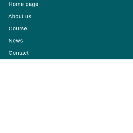
Home page
About us
Course
News
Contact
Register for information
Email
Home page
|
About us
|
Course
|
News
|
Contact
|