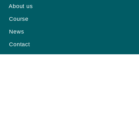
About us
Course
News
Contact
Register for information
Email
Home page
|
About us
|
Course
|
News
|
Contact
|
© Viện Ung Thư Quốc Gia.
Thiết kế website
bởi Pubweb.vn.