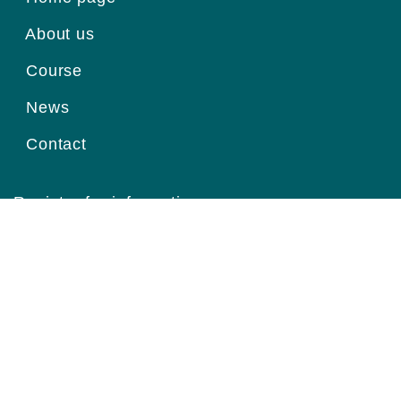
About us
Course
News
Contact
Register for information
Email
Home page
|
About us
|
Course
|
News
|
Contact
|