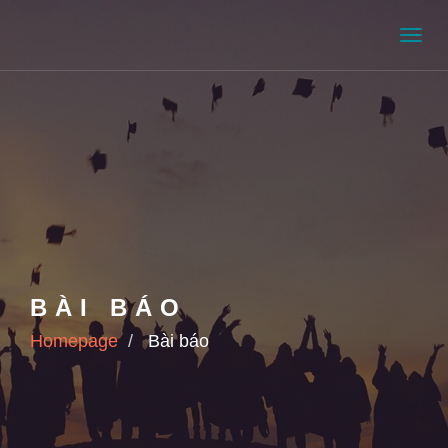
Men
BÀI BÁO
Homepage
Bài báo