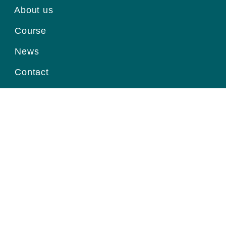
About us
Course
News
Contact
Register for information
Email
Home page
|
About us
|
Course
|
News
|
Contact
|
© Viện Ung Thư Quốc Gia.
Thiết kế website
bởi Pubweb.vn.