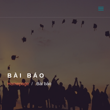
Men
BÀI BÁO
Homepage
Bài báo