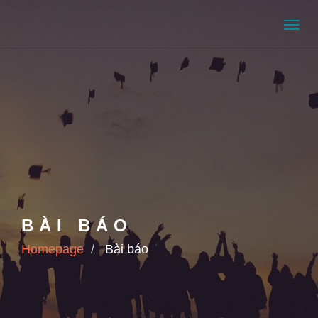
Men
BÀI BÁO
Homepage
Bài báo