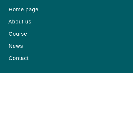
Home page
About us
Course
News
Contact
Register for information
Email
Home page
|
About us
|
Course
|
News
|
Contact
|