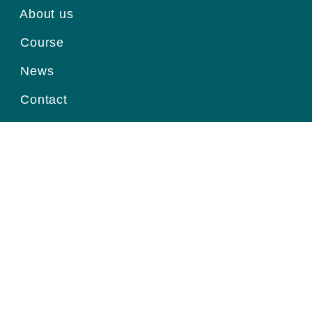
About us
Course
News
Contact
Register for information
Email
Home page
|
About us
|
Course
|
News
|
Contact
|
© Viện Ung Thư Quốc Gia.
Thiết kế website
bởi Pubweb.vn.