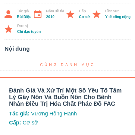
Tác giả
Năm đề tài
Cấp
Lĩnh vực
Bùi Diệu
2010
Cơ sở
Y tế công cộng
Đơn vị
Chỉ đạo tuyến
Nội dung
CÙNG DANH MỤC
Đánh Giá Và Xử Trí Một Số Yếu Tố Tâm
Lý Gây Nôn Và Buồn Nôn Cho Bệnh
Nhân Điều Trị Hóa Chất Phác Đồ FAC
Tác giả:
Vương Hồng Hạnh
Cấp:
Cơ sở