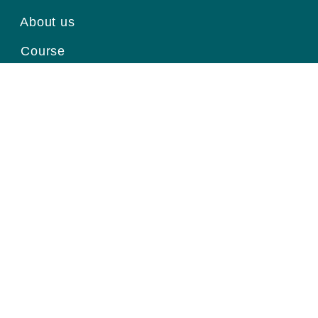
About us
Course
News
Contact
Register for information
Email
Home page
|
About us
|
Course
|
News
|
Contact
|
© Viện Ung Thư Quốc Gia.
Thiết kế website
bởi Pubweb.vn.