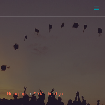
Men
Homepage
Đề tài khoa học