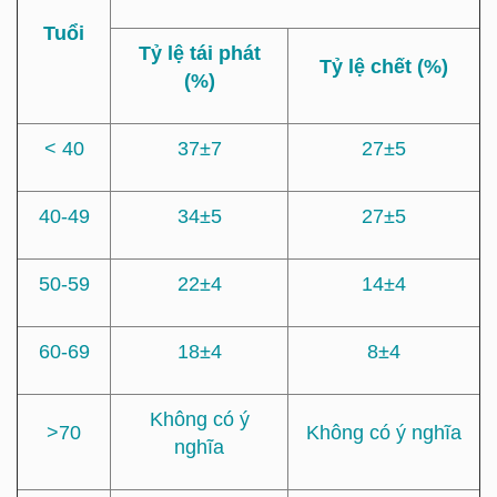
Tuổi
Tỷ lệ tái phát
Tỷ lệ chết (%)
(%)
< 40
37±7
27±5
40-49
34±5
27±5
50-59
22±4
14±4
60-69
18±4
8±4
Không có ý
>70
Không có ý nghĩa
nghĩa