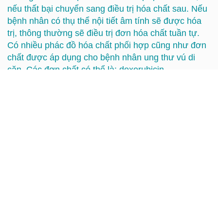
nếu thất bại chuyển sang điều trị hóa chất sau. Nếu
bệnh nhân có thụ thể nội tiết âm tính sẽ được hóa
trị, thông thường sẽ điều trị đơn hóa chất tuần tự.
Có nhiều phác đồ hóa chất phối hợp cũng như đơn
chất được áp dụng cho bệnh nhân ung thư vú di
căn. Các đơn chất có thể là: doxorubicin,
cyclophosphamide, methotrexate, fluorouracil,
paclitaxel, docetaxel, capecitabine, vinorelbin,
lipodoxorubicin… các đơn chất này có tỷ lệ đáp ứng
dao động trong khoảng 20-40%. Phác đồ phối hợp
có thể cho tỷ lệ đáp ứng cao hơn nhưng độc tính
nhiều hơn.
Các thuốc hóa chất có thể dùng đơn độc hoặc phối
hợp với các thuốc điều trị đích kháng Her 2 neu nếu
có chỉ định trong cả giai đoạn bổ trợ và giai đoạn di
căn.
Tác dụng phụ của hóa trị